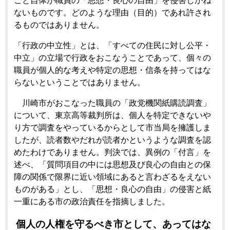
こと自体が職員の「思想・良心の自由」を侵害しかね
ないものです。どのような理由（目的）であれ許され
るものではありません。
「行政の中立性」とは、「すべての住民に対し公平・
中立」の立場で行政をおこなうことであって、個々の
職員が個人的な考えや特定の思想・信条を持ってはな
らないということではありません。
川崎市がおこなった職員の「政党機関紙購読調査」
について、東京高等裁判所は、個人を特定できないや
り方で調査をやっているからとして市当局を擁護しま
したが、読者数やだれが読者かというような調査を認
めたわけでありません。判決では、異例の「付言」を
述べ、「質問項目の中には思想及び良心の自由との保
障の関係で限界に近い領域にあると言わざるをえない
ものがある」とし、「思想・良心の自由」の侵害と紙
一重にある市の政治責任を指摘しました。
個人の人権を守るべき市として、あってはな